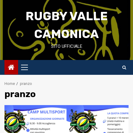
Skip
to
RUGBY VALLE
content
CAMONICA
SITO UFFICIALE
Primary
Menu
Home
pranzo
pranzo